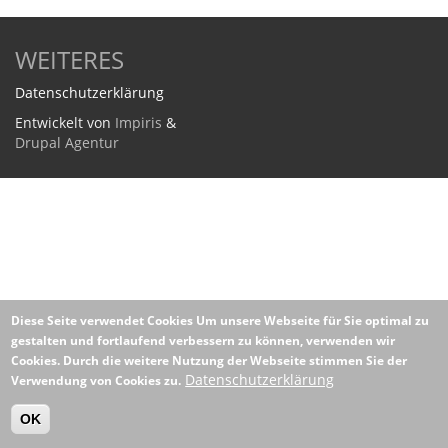
WEITERES
Datenschutzerklärung
Entwickelt von
Impiris
&
Drupal Agentur
Diese Seite verwendet Cookies
Um unsere Webseite für Sie optimal zu
gestalten und fortlaufend verbessern zu können, verwenden wir
Cookies. Durch die weitere Nutzung der Webseite stimmen Sie der
Datenschutzerklärung
Verwendung von Cookies zu.
OK